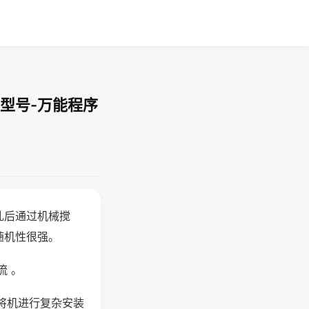
型号-万能程序
乱后通过机械搅
随机性很强。
流 。
将机进行复杂安装