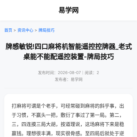
易学网
首页
>
资讯中心
>
牌局技巧
牌感敏锐!四口麻将机智能遥控控牌器_老式
桌能不能配遥控装置-牌局技巧
发布时间：2026-08-07｜阅读：2
发布者：易学网
打麻将可谓是个老手，可经常碰到麻将的斜乎事，出
于习惯，不赢头一把，敷衍了事过了第一局。第二，
三，四连摸三局大胡，按道理说，这场麻将下来是稳
赢钱。理想很丰满，现实很骨感。至四局后就处于逆