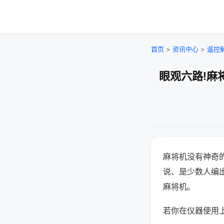
首页
>
资讯中心
>
遥控
眼观六路!麻
麻将机没有神奇的
说、是少数人编
麻将机。
若你在仪器使用上