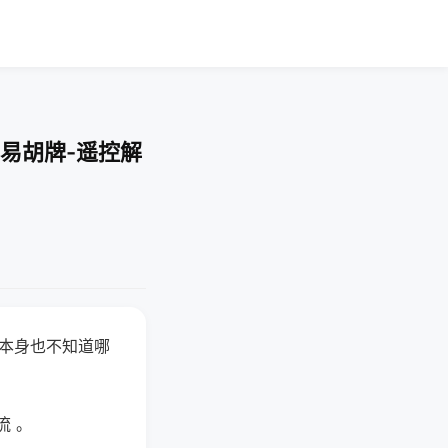
易胡牌-遥控解
器本身也不知道哪
。
流 。