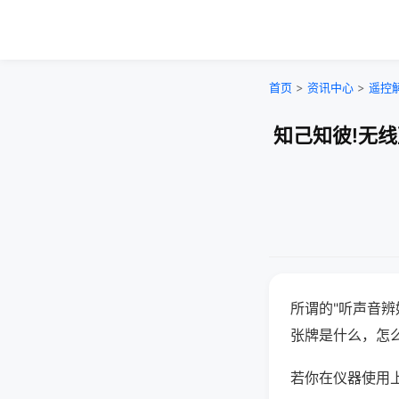
首页
>
资讯中心
>
遥控
知己知彼!无
所谓的"听声音辨
张牌是什么，怎
若你在仪器使用上