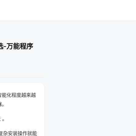
选-万能程序
智能化程度越来越
器。
 。
复杂安装操作就能