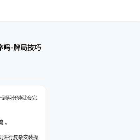
序吗-牌局技巧
一到两分钟就会完
流 。
机进行复杂安装操