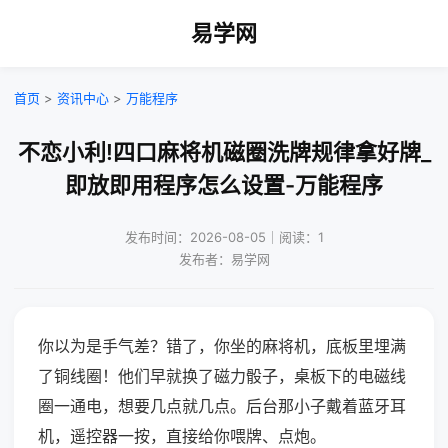
易学网
首页
>
资讯中心
>
万能程序
不恋小利!四口麻将机磁圈洗牌规律拿好牌_
即放即用程序怎么设置-万能程序
发布时间：2026-08-05｜阅读：1
发布者：易学网
你以为是手气差？错了，你坐的麻将机，底板里埋满
了铜线圈！他们早就换了磁力骰子，桌板下的电磁线
圈一通电，想要几点就几点。后台那小子戴着蓝牙耳
机，遥控器一按，直接给你喂牌、点炮。