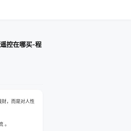
遥控在哪买-程
钱财，而是对人性
流 。