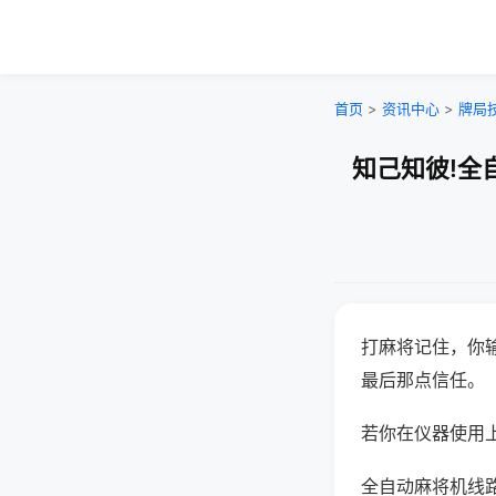
首页
>
资讯中心
>
牌局
知己知彼!全
打麻将记住，你
最后那点信任。
若你在仪器使用上
全自动麻将机线