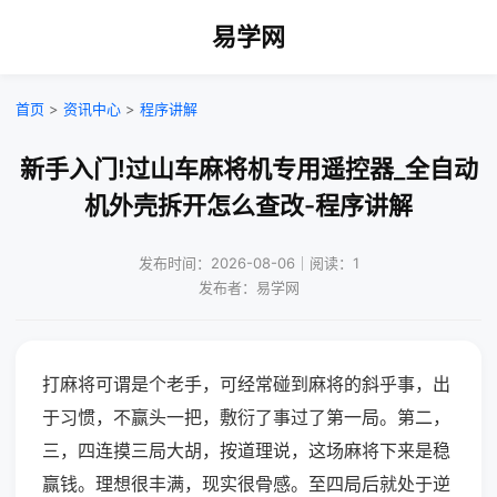
易学网
首页
>
资讯中心
>
程序讲解
新手入门!过山车麻将机专用遥控器_全自动
机外壳拆开怎么查改-程序讲解
发布时间：2026-08-06｜阅读：1
发布者：易学网
打麻将可谓是个老手，可经常碰到麻将的斜乎事，出
于习惯，不赢头一把，敷衍了事过了第一局。第二，
三，四连摸三局大胡，按道理说，这场麻将下来是稳
赢钱。理想很丰满，现实很骨感。至四局后就处于逆