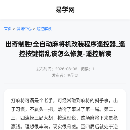
易学网
首页
>
资讯中心
>
遥控解读
出奇制胜!全自动麻将机改装程序遥控器_遥
控按键错乱该怎么修复-遥控解读
发布时间：2026-08-06｜阅读：1
发布者：易学网
打麻将可谓是个老手，可经常碰到麻将的斜乎事，出
于习惯，不赢头一把，敷衍了事过了第一局。第二，
三，四连摸三局大胡，按道理说，这场麻将下来是稳
赢钱。理想很丰满，现实很骨感。至四局后就处于逆