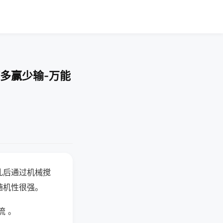
多赢少输-万能
乱后通过机械搅
随机性很强。
流 。