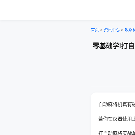
首页
>
资讯中心
>
攻略
零基础学!打
自动麻将机真有
若你在仪器使用上
打自动麻将实战