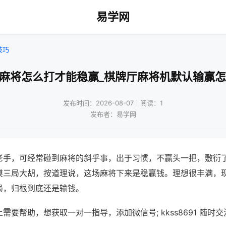
易学网
技巧
动麻将怎么打才能稳赢_棋牌厅麻将机默认输赢怎
发布时间：2026-08-07｜阅读：1
发布者：易学网
老手，可经常碰到麻将的斜乎事，出于习惯，不赢头一把，敷衍
摸三局大胡，按道理说，这场麻将下来是稳赢钱。理想很丰满，
局，归根到底还是输钱。
需要帮助，想获取一对一指导，添加微信号; kkss8691 随时交