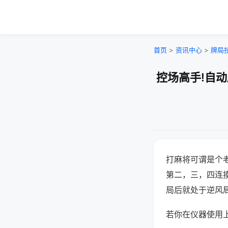
首页
>
资讯中心
>
牌局
控场高手!自
打麻将可谓是个
第二，三，四连
局后就处于逆风
若你在仪器使用上