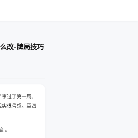
么改-牌局技巧
了事过了第一局。
现实很骨感。至四
流 。