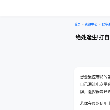
首页
>
资讯中心
>
程序
绝处逢生!打
想要遥控麻将的
自己通过电商平
牌，遥控器是通
若你在仪器使用上