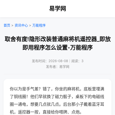
易学网
首页
>
资讯中心
>
万能程序
取舍有度!隐形改装普通麻将机遥控器_即放
即用程序怎么设置-万能程序
发布时间：2026-08-08｜阅读：3
发布者：易学网
你以为是手气差？错了，你坐的麻将机，底板里埋满
了铜线圈！他们早就换了磁力骰子，桌板下的电磁线
圈一通电，想要几点就几点。后台那小子戴着蓝牙耳
机，遥控器一按，直接给你喂牌、点炮。