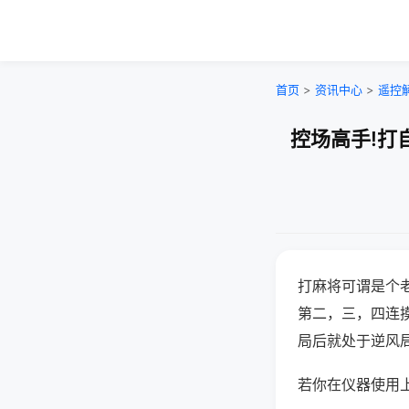
首页
>
资讯中心
>
遥控
控场高手!打
打麻将可谓是个
第二，三，四连
局后就处于逆风
若你在仪器使用上