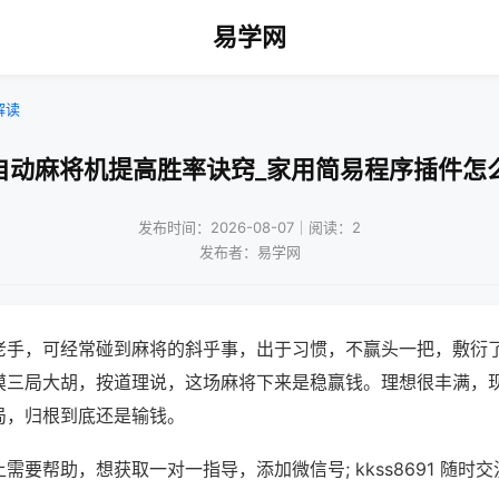
易学网
解读
自动麻将机提高胜率诀窍_家用简易程序插件怎
发布时间：2026-08-07｜阅读：2
发布者：易学网
老手，可经常碰到麻将的斜乎事，出于习惯，不赢头一把，敷衍
摸三局大胡，按道理说，这场麻将下来是稳赢钱。理想很丰满，
局，归根到底还是输钱。
需要帮助，想获取一对一指导，添加微信号; kkss8691 随时交