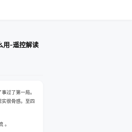
么用-遥控解读
了事过了第一局。
现实很骨感。至四
流 。