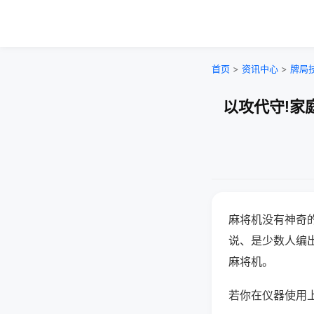
首页
>
资讯中心
>
牌局
以攻代守!家
麻将机没有神奇的
说、是少数人编
麻将机。
若你在仪器使用上