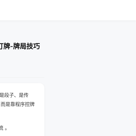
打牌-牌局技巧
半是段子、是传
，而是靠程序控牌
流 。