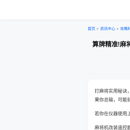
首页
>
资讯中心
>
攻略
算牌精准!麻
打麻将实用秘诀
果你总输，可能
若你在仪器使用上
麻将机改装遥控