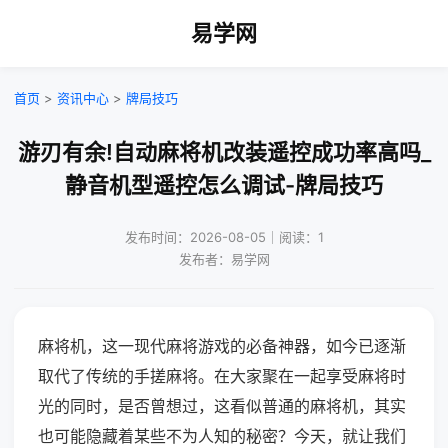
易学网
首页
>
资讯中心
>
牌局技巧
游刃有余!自动麻将机改装遥控成功率高吗_
静音机型遥控怎么调试-牌局技巧
发布时间：2026-08-05｜阅读：1
发布者：易学网
麻将机，这一现代麻将游戏的必备神器，如今已逐渐
取代了传统的手搓麻将。在大家聚在一起享受麻将时
光的同时，是否曾想过，这看似普通的麻将机，其实
也可能隐藏着某些不为人知的秘密？今天，就让我们