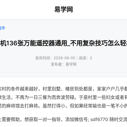
易学网
程序
将机136张万能遥控器通用_不用复杂技巧怎么轻
发布时间：2026-08-05｜阅读：2
发布者：易学网
农村的条件越来越好，村里别墅、楼房到处都是，家家户户几乎
康生活，不再为一日三餐为而奔波劳碌。于是村里一些妇女或者
里的麻将馆去打麻将。虽然打得小，但如果经常输也是一笔不小
需要帮助，想获取一对一指导，添加微信号; sdf6770 随时交流