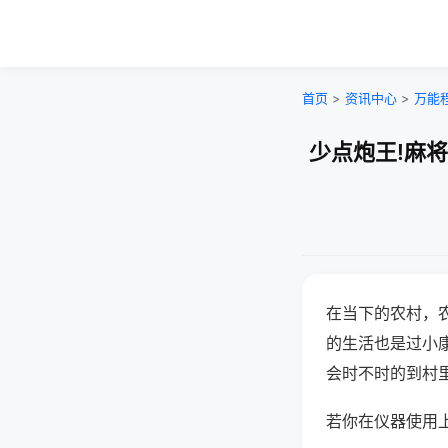
首页
>
资讯中心
>
万能
少点炮王!麻
在当下的农村，
的生活也是过小
会时不时的到村
若你在仪器使用上