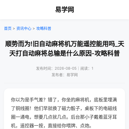
易学网
首页
>
资讯中心
>
攻略科普
顺势而为!旧自动麻将机万能遥控能用吗_天
天打自动麻将总输是什么原因-攻略科普
发布时间：2026-08-05｜阅读：1
发布者：易学网
你以为是手气差？错了，你坐的麻将机，底板里埋满
了铜线圈！他们早就换了磁力骰子，桌板下的电磁线
圈一通电，想要几点就几点。后台那小子戴着蓝牙耳
机，遥控器一按，直接给你喂牌、点炮。