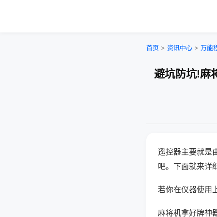
首页
>
资讯中心
>
万能
避坑防坑!麻
遥控器主要就是
吧。下面就来详
若你在仪器使用上
麻将机拿好牌神