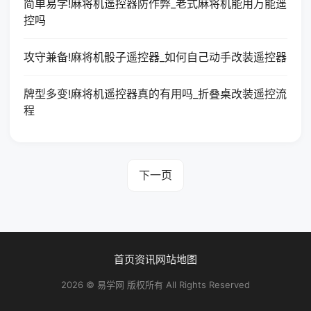
简单易学!麻将机遥控器防作弊_老式麻将机能用万能遥
控吗
攻守兼备!麻将机骰子遥控器_如何自己动手改装遥控器
牌型多变!麻将机遥控器真的有用吗_折叠桌改装遥控流
程
下一页
首页
资讯
网站地图
2026 © 易学网 版权所有 All Rights Reserved