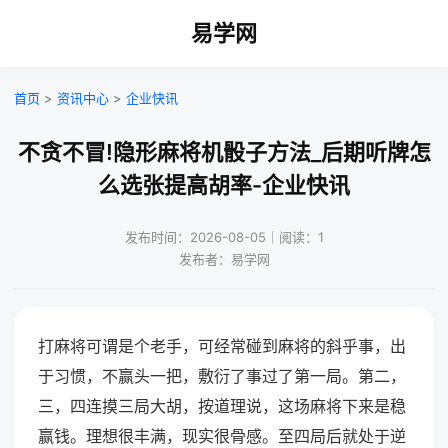
易学网
首页
>
资讯中心
>
企业快讯
不贪不冒!隐形麻将机骰子方法_后期听牌怎
么选张提高胡率-企业快讯
发布时间：2026-08-05｜阅读：1
发布者：易学网
打麻将可谓是个老手，可经常碰到麻将的斜乎事，出
于习惯，不赢头一把，敷衍了事过了第一局。第二，
三，四连摸三局大胡，按道理说，这场麻将下来是稳
赢钱。理想很丰满，现实很骨感。至四局后就处于逆