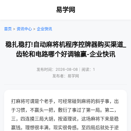
易学网
首页
>
资讯中心
>
企业快讯
稳扎稳打!自动麻将机程序控牌器购买渠道_
齿轮和电路哪个好调输赢-企业快讯
发布时间：2026-08-08｜阅读：1
发布者：易学网
打麻将可谓是个老手，可经常碰到麻将的斜乎事，出
于习惯，不赢头一把，敷衍了事过了第一局。第二，
三，四连摸三局大胡，按道理说，这场麻将下来是稳
赢钱。理想很丰满，现实很骨感。至四局后就处于逆