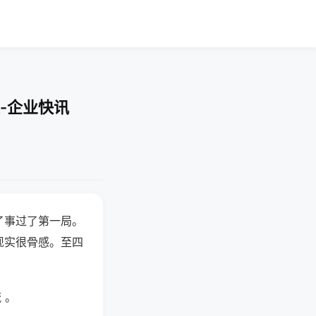
-企业快讯
了事过了第一局。
现实很骨感。至四
 。