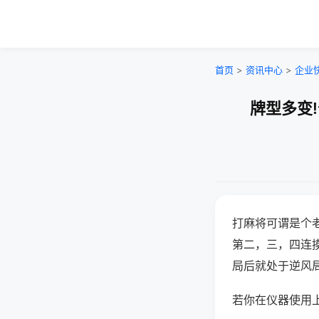
首页
>
资讯中心
>
企业
牌型多变
打麻将可谓是个
第二，三，四连
局后就处于逆风
若你在仪器使用上