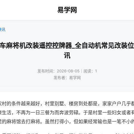
易学网
快讯
山车麻将机改装遥控控牌器_全自动机常见改装位
讯
发布时间：2026-08-05｜阅读：1
发布者：易学网
农村的条件越来越好，村里别墅、楼房到处都是，家家户户几乎
康生活，不再为一日三餐为而奔波劳碌。于是村里一些妇女或者
里的麻将馆去打麻将。虽然打得小，但如果经常输也是一笔不小