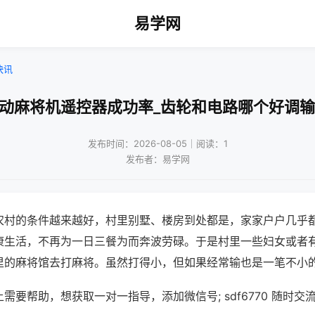
易学网
快讯
自动麻将机遥控器成功率_齿轮和电路哪个好调输
发布时间：2026-08-05｜阅读：1
发布者：易学网
农村的条件越来越好，村里别墅、楼房到处都是，家家户户几乎
康生活，不再为一日三餐为而奔波劳碌。于是村里一些妇女或者
里的麻将馆去打麻将。虽然打得小，但如果经常输也是一笔不小
需要帮助，想获取一对一指导，添加微信号; sdf6770 随时交流